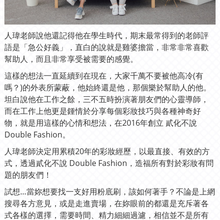
人瑋老師說他還記得他在學生時代，期末最常得到的老師評
語是「急公好義」，直白的說就是雞婆擔當，非常非常喜歡
幫助人，而且非常享受被需要的感覺。
這樣的想法一直延續到在現在，大家千萬不要被他高冷(有
嗎？)的外表所蒙蔽，他始終還是他，那個樂於幫助人的他。
坦白說他在工作之餘，三不五時扮演著朋友們的心靈導師，
而在工作上他更是鍾情於分享每個彩妝技巧與各種神奇好
物，就是用這樣的心情和想法，在
2016年創立 貳化不說
Double Fashion。
人瑋老師決定用累積20年的彩妝經歷，以最直接、有效的方
式，透過
貳化不說 Double Fashion，
造福所有對於彩妝有問
題的朋友們！
試想…當妳想要找一支好用粉底刷，該如何著手？不論是上網
搜尋各方意見，或是走進賣場，在妳眼前的都還是充斥著各
式各樣的選擇，需要時間、精力細細過濾，相信並不是所有