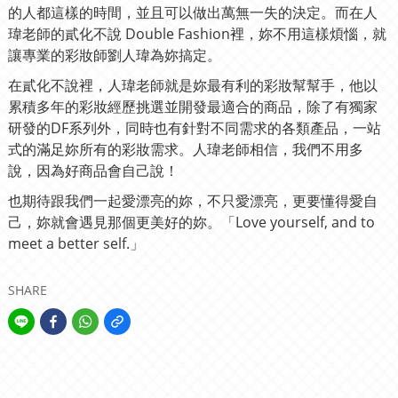
的人都這樣的時間，並且可以做出萬無一失的決定。而在人
瑋老師的
貳化不說 Double Fashion裡，妳不用這樣煩惱，就
讓專業的彩妝師劉人瑋為妳搞定。
在貳化不說裡，人瑋老師就是妳最有利的彩妝幫幫手，他以
累積多年的彩妝經歷挑選並開發最適合的商品，除了有獨家
研發的DF系列外，同時也有針對不同需求的各類產品，一站
式的滿足妳所有的彩妝需求。人瑋老師相信，我們
不用多
說，因為
好商品會自己說！
也期待跟我們一起愛漂亮的妳，不只愛漂亮，更要懂得愛自
己，妳就會遇見那個更美好的妳。
「Love yourself, and to
meet a better self.」
SHARE