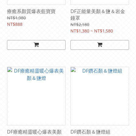
療癒系顏質爆表藍寶寶
DF正能量美顏＆鹽＆岩金
鐘罩
NT$1,980
NT$888
NT$2,180
NT$1,380 ~ NT$1,580
DF療癒精靈暖心爆表美顏
DF鑽石顏＆鹽燈組