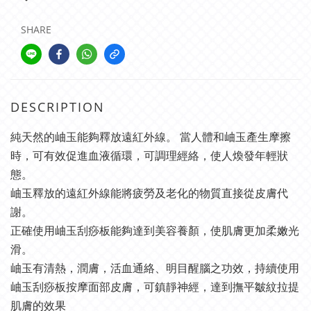
SHARE
DESCRIPTION
純天然的岫玉能夠釋放遠紅外線。 當人體和岫玉產生摩擦
時，可有效促進血液循環，可調理經絡，使人煥發年輕狀
態。
岫玉釋放的遠紅外線能將疲勞及老化的物質直接從皮膚代
謝。 
正確使用岫玉刮痧板能夠達到美容養顏，使肌膚更加柔嫩光
滑。
岫玉有清熱，潤膚，活血通絡、明目醒腦之功效，持續使用
岫玉刮痧板按摩面部皮膚，可鎮靜神經，達到撫平皺紋拉提
肌膚的效果