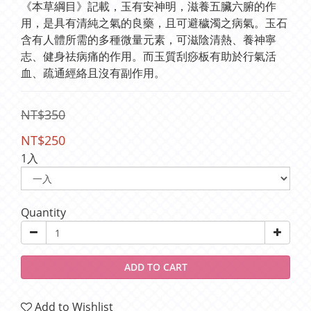
《本草綱目》記載，玉有安神明，滋養五臟六腑的作
用，是具有清純之氣的良藥，且可避穢濁之病氣。玉石
含有人體所需的多種微量元素，可滋陰清熱、養神寧
志、健身祛病痛的作用。而玉質刮痧板有助於行氣活
血、疏通經絡且沒有副作用。
NT$350
NT$250
1入
Quantity
ADD TO CART
Add to Wishlist