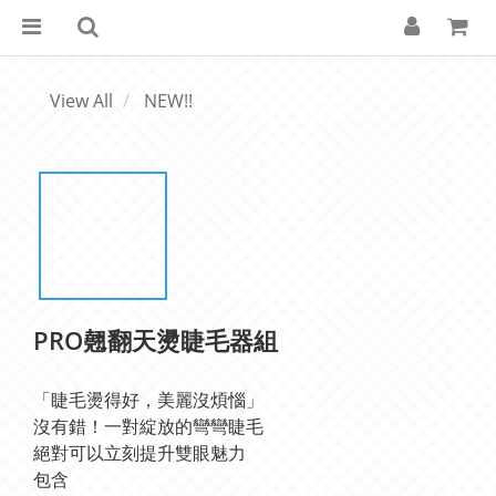
View All
NEW!!
PRO翹翻天燙睫毛器組
「睫毛燙得好，美麗沒煩惱」
沒有錯！一對綻放的彎彎睫毛
絕對可以立刻提升雙眼魅力
包含