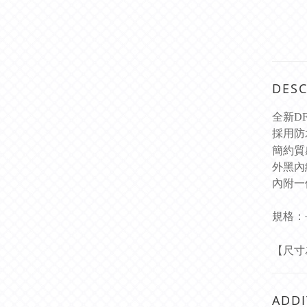
DESC
全新D
採用防
簡約質
外黑內
內附一
規格：長2
【尺寸
ADDI