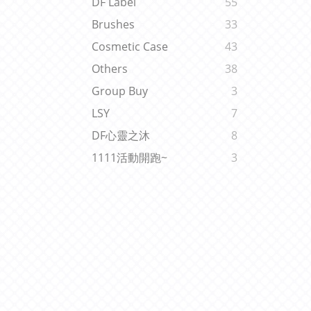
DF Label
55
Brushes
33
Cosmetic Case
43
Others
38
Group Buy
3
LSY
7
DF心靈之沐
8
1111活動開跑~
3