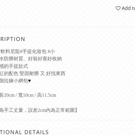
Add t
RIPTION
F軟料尼龍#手提化妝包 #小
水防髒材質、好裝好塞好收納
感的
手提款式
紅的配色 堅固耐髒 又 好找東西
個拉鍊小網包
♥
0cm / 寬10cm / 高11.5cm
為手工丈量，誤差2cm內為正常範圍】
TIONAL DETAILS