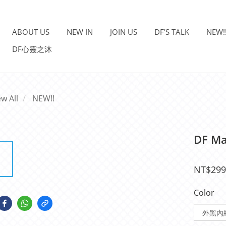
ABOUT US
NEW IN
JOIN US
DF'S TALK
NEW!
DF心靈之沐
ew All
NEW!!
DF Ma
NT$299
Color