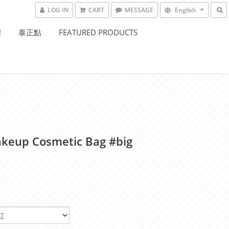
LOG IN
CART
MESSAGE
English
!
泰正點
FEATURED PRODUCTS
keup Cosmetic Bag #big