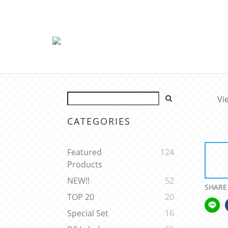
Vi
CATEGORIES
Featured
124
Products
NEW!!
52
SHARE
TOP 20
20
Special Set
16