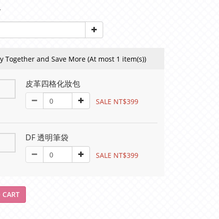
y
y Together and Save More
(At most 1 item(s))
皮革四格化妝包
SALE NT$399
DF 透明筆袋
SALE NT$399
 CART