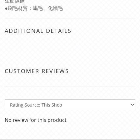
生硬線條
●刷毛材質：馬毛、化纖毛
ADDITIONAL DETAILS
CUSTOMER REVIEWS
No review for this product