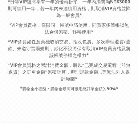
*升
等
VIP
後
將享有一年的優惠折扣，一年內消費滿
NT$3000
則可續用一年，若一年內未達續用資格，則取消
VIP
資格並降
為一般會員
*
*VIP
會員資格，僅限同一帳號申請使用，同買家多筆帳號無
法合併累積、移轉使用
*
*
VIP
會員如任意棄標取消交易、拒收包裹、多次辦理退貨
/
退
款、未遵守賣場規則，貳化不說將保有取消
VIP
會員資格及將
該帳號停權之權力
*
*
VIP
會員資格之累計消費金額，將以“已完成交易流程（並無
退貨）之訂單金額”累積計算，辦理退款金額
...
等無法列入累
計範圍
*
*
50
*
%
購物金小提醒：購物金最高可抵用總訂單金額的