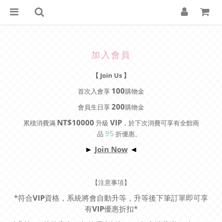
加入會員
【 Join Us 】
100
首次入會享
購物金
200
會員生日享
購物金
NT$10000
VIP
累積消費滿
升級
，於下次消費可享有全館商
95
品
折優惠。
Join Now
►
◄
【注意事項】
*
符合
VIP
資格，系統將會自動升等，升等後下筆訂單即可享
有
VIP
優惠折扣
*