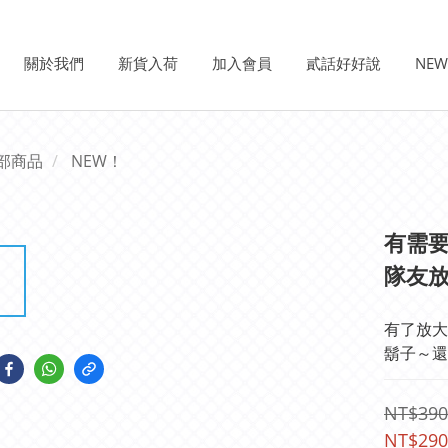
關於我們
新貨入荷
加入會員
貳話好好說
NE
部商品
NEW！
有需
隊友放
有了放大
鬍子～還
NT$390
NT$290