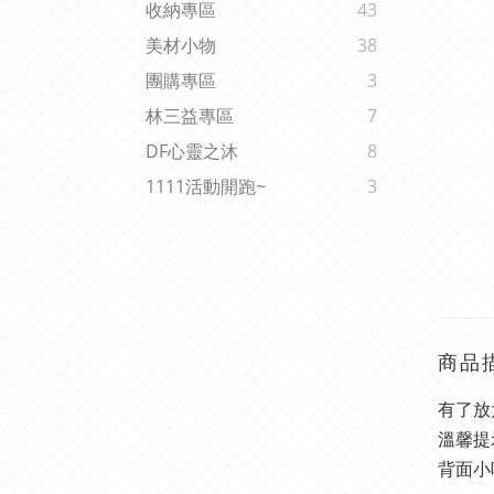
收納專區
43
美材小物
38
團購專區
3
林三益專區
7
DF心靈之沐
8
1111活動開跑~
3
商品
有了放
溫馨提
背面小