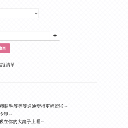
物車
追蹤清單
己種睫毛等等等通通變得更輕鬆啦～
冷靜～
吸在你的大鏡子上喔～