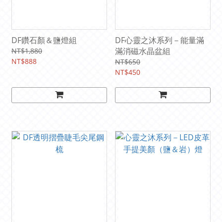
DF鑽石顏＆鹽燈組
DF心靈之沐系列－能量滿
滿消磁水晶盆組
NT$1,880
NT$888
NT$650
NT$450