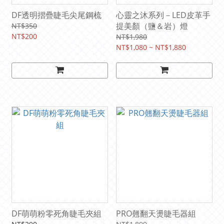
DF透明摺疊睫毛尖尾鋼梳
心靈之沐系列－LED皮革手
提美顏（鹽＆岩）燈
NT$350
NT$200
NT$1,980
NT$1,080 ~ NT$1,880
DF萌萌粉零死角睫毛夾組
PRO翹翻天燙睫毛器組