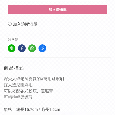
加入購物車
加入追蹤清單
分享到
商品描述
深受人瑋老師喜愛的#萬用遮瑕刷
採人造尼龍刷毛
、
可以搭配各式粉底
遮瑕膏
可精準輕柔遮瑕
規格：
總長15.7cm / 
毛長1.5cm