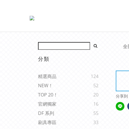
全
分類
精選商品
124
NEW！
52
TOP 20！
20
分享到
官網獨家
16
DF 系列
55
刷具專區
33