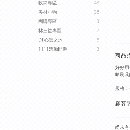
收納專區
43
美材小物
38
團購專區
3
林三益專區
7
DF心靈之沐
8
1111活動開跑~
3
商品
好好用
晾刷具
規格：
顧客
尚未有