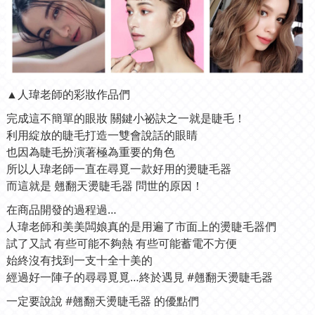
▲人瑋老師的彩妝作品們
完成這不簡單的眼妝 關鍵小祕訣之一就是睫毛！
利用綻放的睫毛打造一雙會說話的眼睛
也因為睫毛扮演著極為重要的角色
所以人瑋老師一直在尋覓一款好用的燙睫毛器
而這就是 翹翻天燙睫毛器 問世的原因！
在商品開發的過程過…
人瑋老師和美美闆娘真的是用遍了市面上的燙睫毛器們
試了又試 有些可能不夠熱 有些可能蓄電不方便
始終沒有找到一支十全十美的
經過好一陣子的尋尋覓覓…終於遇見 #翹翻天燙睫毛器
一定要說說
#翹翻天燙睫毛器 的優點們