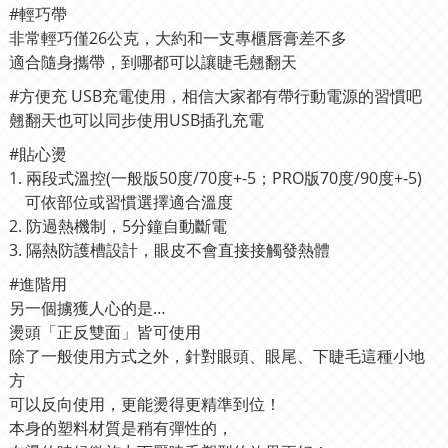
#輕巧帶
非常輕巧僅26公克，大約和一支專櫃唇膏差不多
適合隨身攜帶，到哪都可以讓睫毛翹翻天
#方便充 USB充電使用，相信大家都有帶行動電源的習慣吧
翹翻天也可以同步使用USB插孔充電
#貼心燙
1. 兩段式溫控(一般版50度/70度+-5；PRO版70度/90度+-5)
可依部位或習慣選擇適合溫度
2. 防過熱機制，5分鐘自動斷電
3. 隔熱防護槽設計，眼皮不會直接接觸發熱體
#進階用
另一個擄獲人心的是…
燙頭「正反雙面」皆可使用
除了一般使用方式之外，針對眼頭、眼尾、下睫毛這種小地
方
可以反向使用，更能燙得更精準到位！
本身的塑料材質是稍有彈性的，