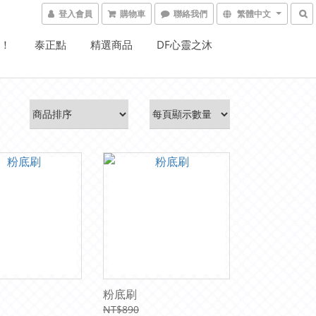
登入會員
購物車
聯絡我們
繁體中文
W！
泰正點
精選商品
DF心靈之沐
粉底刷
NT$890