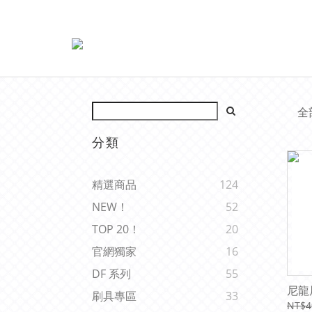
全
分類
精選商品
124
NEW！
52
TOP 20！
20
官網獨家
16
DF 系列
55
尼龍
刷具專區
33
NT$4