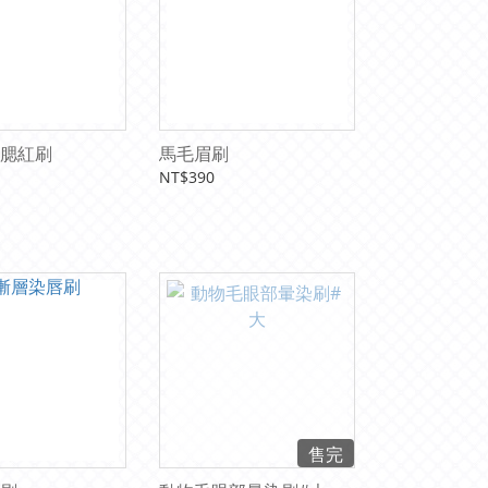
腮紅刷
馬毛眉刷
NT$390
售完