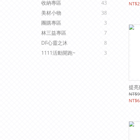
收納專區
43
NT$2
美材小物
38
團購專區
3
林三益專區
7
DF心靈之沐
8
1111活動開跑~
3
提亮
NT$9
NT$6