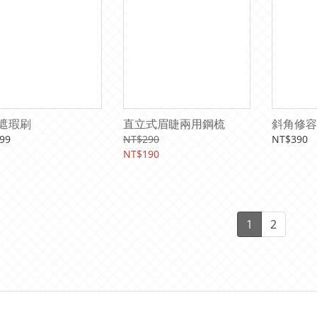
遮瑕刷
直立式眉睫兩用鋼梳
斜角修容
99
NT$290
NT$390
NT$190
1
2