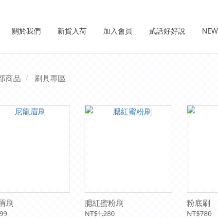
關於我們
新貨入荷
加入會員
貳話好好說
NE
部商品
刷具專區
眉刷
腮紅蜜粉刷
粉底刷
99
NT$1,280
NT$780