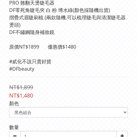
PRO 翹翻天燙睫毛器
DF零死角睫毛夾 白 粉 博水綠(顏色採隨機出貨)
摺疊式眉睫刷梳 (兩款隨機.可以梳理睫毛與清潔睫毛器
燙頭)
DF不鏽鋼隨身補妝鏡
原價NT$1899       優惠價$1480
#貳化不說只賣好貨
#DFbeauty
NT$1,899
NT$1,480
顏色
數量