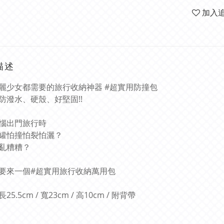
加入
描述
麗少女都需要的旅行收納神器 #超實用防撞包
防潑水、硬殼、好堅固!!
惱出門旅行時
罐怕撞怕裂怕灑？
亂糟糟？
要來一個#超實用旅行收納萬用包
長25.5cm / 寬23cm / 高10cm / 附背帶