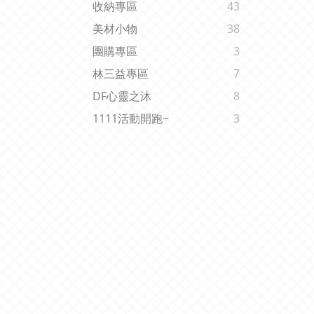
收納專區
43
美材小物
38
團購專區
3
林三益專區
7
DF心靈之沐
8
1111活動開跑~
3