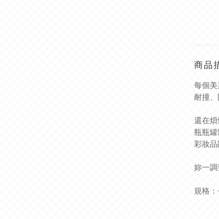
商品
每個美
耐撞、
還在煩
瓶瓶罐
彩妝品
妳一調
規格：