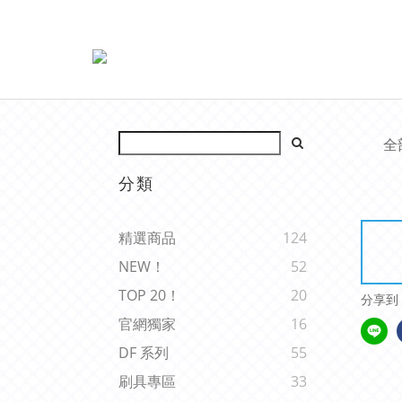
全
分類
精選商品
124
NEW！
52
TOP 20！
20
分享到
官網獨家
16
DF 系列
55
刷具專區
33