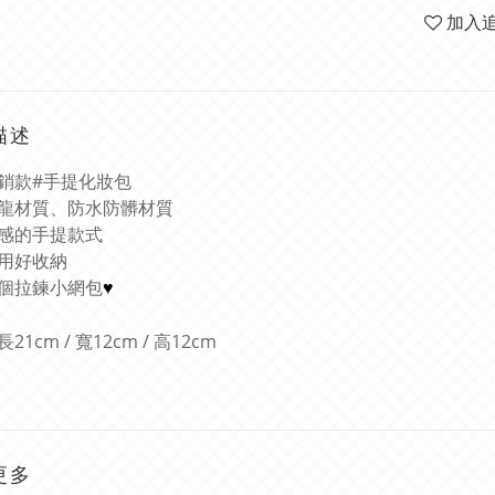
加入
描述
銷款#手提化妝包
龍材質、防水防髒材質
感的
手提款式
用好收納
個拉鍊小網包
♥
21cm / 寬12cm / 高12cm
更多