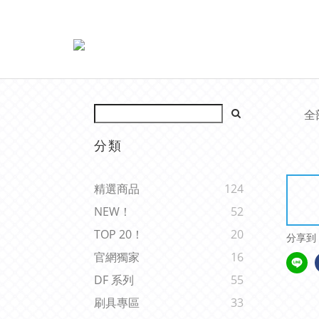
全
分類
精選商品
124
NEW！
52
TOP 20！
20
分享到
官網獨家
16
DF 系列
55
刷具專區
33