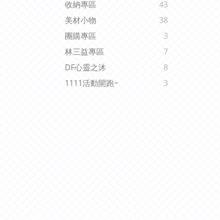
收納專區
43
美材小物
38
團購專區
3
林三益專區
7
DF心靈之沐
8
1111活動開跑~
3