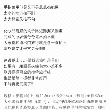
手指萬用但是又不是萬萬都能用
太小的地方拍不到
太大範圍又推不勻
化妝品附贈的刷子比短難握又難畫
完成的妝容髒兮兮還不如不畫
大家都知道出門旅行就是會一直拍照
當然是要比平常更美啊!!
這邊獻上 #
DF帶我去旅行刷具組
如果有一組跟長夾錢包大小差不多
刷具樣樣齊全的攜帶旅行組
重點是每一樣都非常好用
不能再更完美了!!
規格：皮套 (闔上) 寬11.5cm / 長20.5cm (展開) 全長32cm
大小眼影刷 動物毛(馬毛)，可以搭配
DF乾濕兩用洗刷刷
清潔
其他刷具皆為擬真人造纖維毛，有動物毛般的抓粉力，卻可