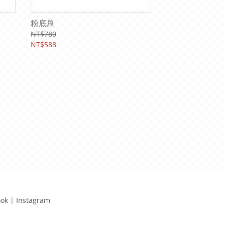
粉底刷
NT$780
NT$588
ook
|
Instagram