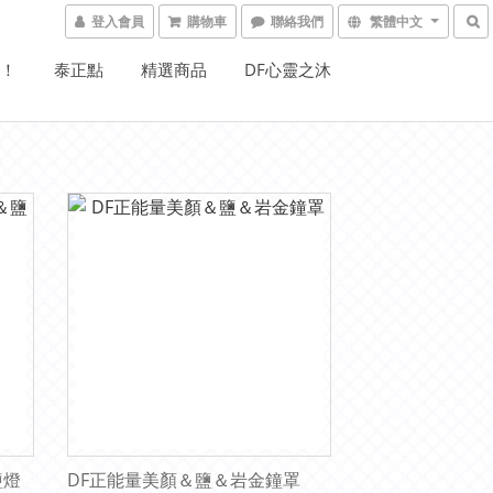
登入會員
購物車
聯絡我們
繁體中文
W！
泰正點
精選商品
DF心靈之沐
鹽燈
DF正能量美顏＆鹽＆岩金鐘罩