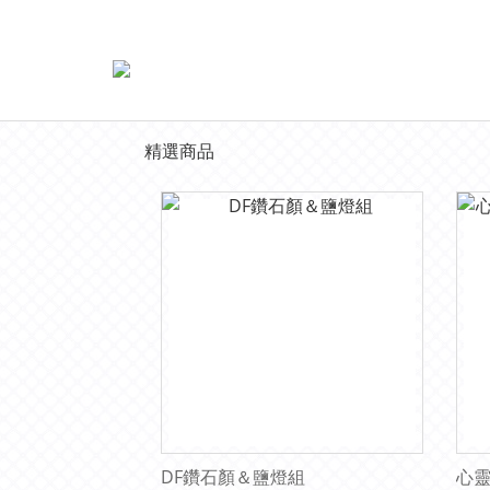
精選商品
DF鑽石顏＆鹽燈組
心靈