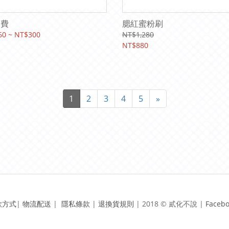
運費
腮紅蜜粉刷
60 ~ NT$300
NT$1,280
NT$880
1
2
3
4
5
»
款方式
|
物流配送
|
隱私條款
|
退換貨規則
|
2018 © 貳化不說 | ​
Faceb