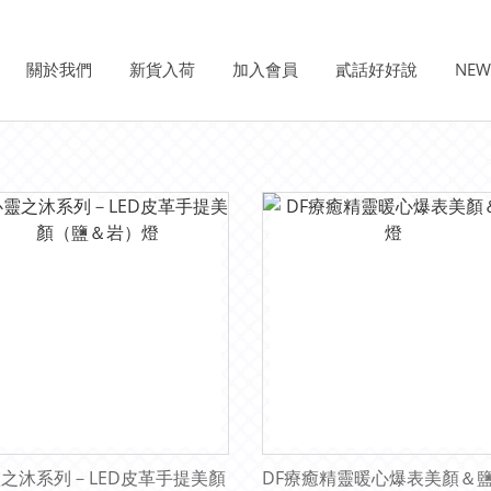
關於我們
新貨入荷
加入會員
貳話好好說
NE
之沐系列－LED皮革手提美顏
DF療癒精靈暖心爆表美顏＆